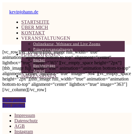
kevinjohann.de
STARTSEITE
ÜBER MICH
KONTAKT
VERANSTALTUNGEN
Onlinekurse, Webinare und Live Zooms
Präsenzveranstaltungen
[vc_row][vc_column][thb_image full_width=“true“
PUBLIKATIONEN
animation=“animation bottom-to-top“ alignment=“center“
Bücher
lightbox=“true“ image=“365″][vc_empty_space height=“2px“]
Buchbeiträge
[thb_image full_width=“true“ animation=“animation bottom-to-top“
Artikel
alignment=“center“ lightbox=“true“ image=“364″][vc_empty_space
IMPRESSIONEN
height=“2px“][thb_image full_width=“true“ animation=“animation
bottom-to-top“ alignment=“center“ lightbox=“true“ image=“363″]
[/vc_column][/vc_row]
Next project
Prev project
Impressum
Datenschutz
AGB
Instagram